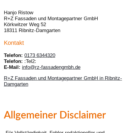
Hanjo Ristow
R+Z Fassaden und Montagepartner GmbH
Körkwitzer Weg 52
18311 Ribnitz-Damgarten
Kontakt
Telefon:
0173 6344320
Telefon:
:Tel2:
E-Mail:
info@rz-fassadengmbh.de
R+Z Fassaden und Montagepartner GmbH in Ribnitz-
Damgarten
Allgemeiner Disclaimer
„Für Vollständigkeit, Fehler redaktioneller und